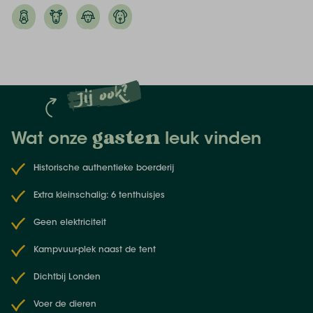
ondergaat. Trakteer jezelf op pizza of maak een
stamppot boven het open vuur. Na een lange dag
kruip je in je comfy bed voor een goede nachtrust.
Jij ook?
gasten
Wat onze
leuk vinden
Historische authentieke boerderij
Extra kleinschalig: 6 tenthuisjes
Geen elektriciteit
Kampvuur-plek naast de tent
Dichtbij Londen
Voer de dieren