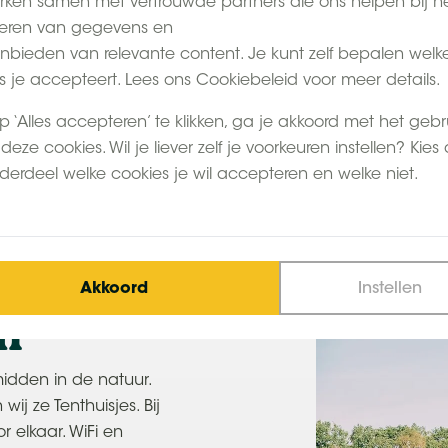
ken samen met vertrouwde partners die ons helpen bij h
ijl jij zelf heerlijk tot
eren van gegevens en
nbieden van relevante content. Je kunt zelf bepalen welk
s je accepteert. Lees ons Cookiebeleid voor meer details.
p ‘Alles accepteren’ te klikken, ga je akkoord met het gebr
deze cookies. Wil je liever zelf je voorkeuren instellen? Kies
derdeel welke cookies je wil accepteren en welke niet.
 bij de boer
Zeer ruime Tenthuisjes
Akkoord
Instellen
en
midden in de natuur.
j ze Tenthuisjes. Bij
r elkaar. WiFi en