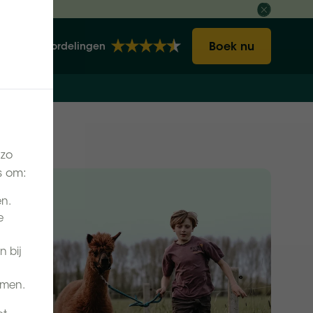
Boek nu
2140 Beoordelingen
 zo
s om:
en.
e
n bij
omen.