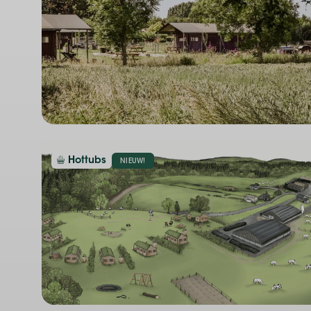
Hottubs
NIEUW!