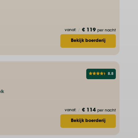
€ 119
vanaf:
/
per nacht
Bekijk boerderij
8.8
lk
€ 114
vanaf:
/
per nacht
Bekijk boerderij