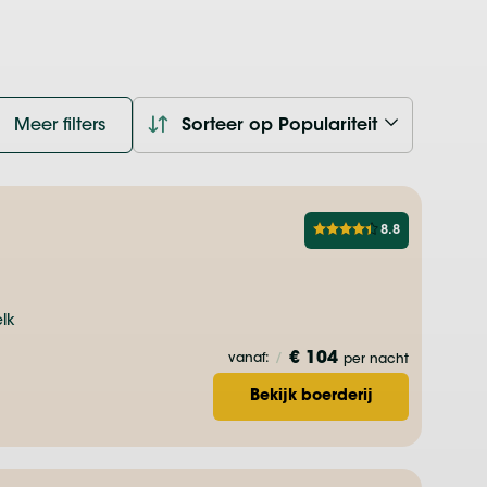
Meer filters
Sorteer op Populariteit
8.8
lk
€ 104
vanaf:
/
per nacht
Bekijk boerderij