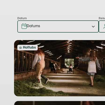
Datum
Rei
Hottubs