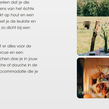
merken dat je die
eens van het échte
okt op hout en een
ef je de leukste en
 zo dicht bij een
 er alles voor de
becue en een
uchen doe je in jouw
che of douche in de
 accommodatie die je