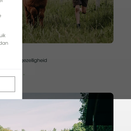
et
e
uik
 dan
Échte gezelligheid