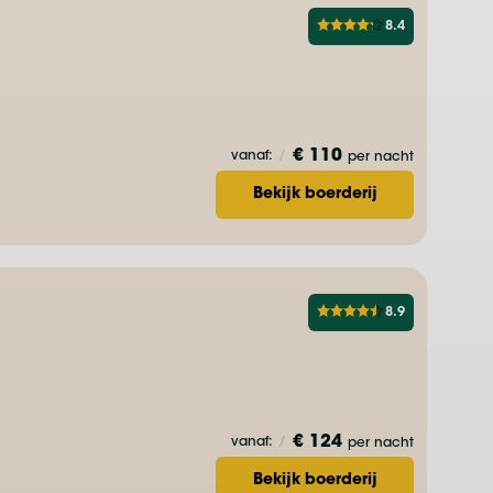
8.4
€ 110
vanaf:
/
per nacht
Bekijk boerderij
8.9
€ 124
vanaf:
/
per nacht
Bekijk boerderij