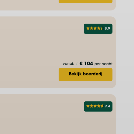
8.9
€ 104
vanaf:
/
per nacht
Bekijk boerderij
9.4