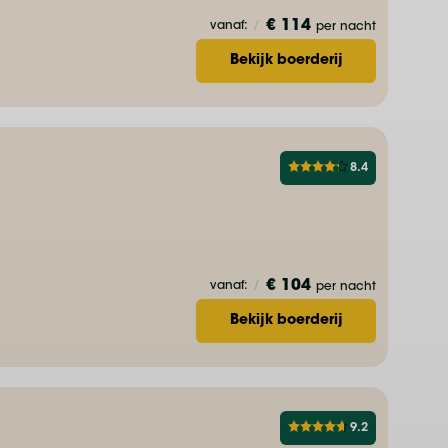
€ 114
vanaf:
/
per nacht
Bekijk boerderij
8.4
€ 104
vanaf:
/
per nacht
Bekijk boerderij
9.2