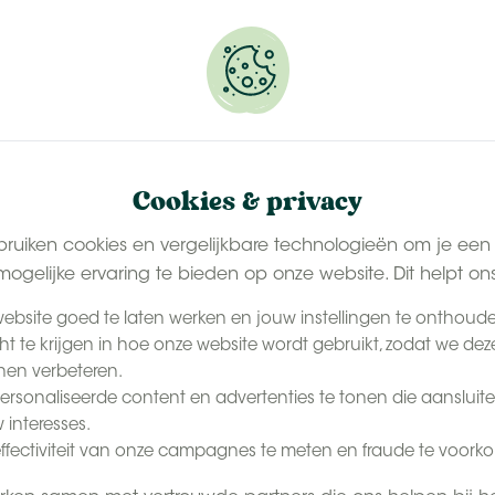
erveer snel jouw plekje.
BE
Contact
Meer
Het Tenthuisje
Ons seizoen
Cookies & privacy
bruiken cookies en vergelijkbare technologieën om je een
ogelijke ervaring te bieden op onze website. Dit helpt on
ij de
ebsite goed te laten werken en jouw instellingen te onthoud
cht te krijgen in hoe onze website wordt gebruikt, zodat we dez
en verbeteren.
beleving. Ga eens een
rsonaliseerde content en advertenties te tonen die aansluite
jkje nemen bij het
 interesses.
 Help jij de boer bij
ffectiviteit van onze campagnes te meten en fraude te voork
er is een unieke
latteland is de