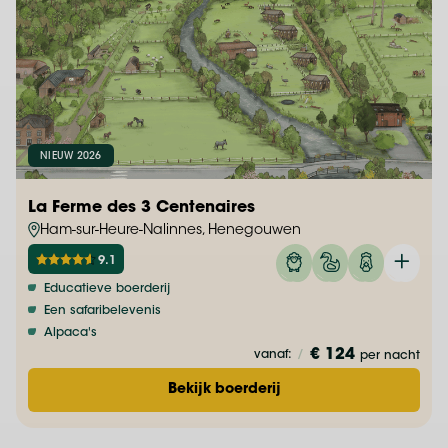
NIEUW 2026
La Ferme des 3 Centenaires
Ham-sur-Heure-Nalinnes, Henegouwen
9.1
Educatieve boerderij
Een safaribelevenis
Alpaca's
€ 124
vanaf:
/
per nacht
Bekijk boerderij