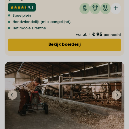
9.1
Speelplein
Hondvriendelijk (mits aangelijnd)
Het mooie Drenthe
€ 95
vanaf:
/
per nacht
Bekijk boerderij