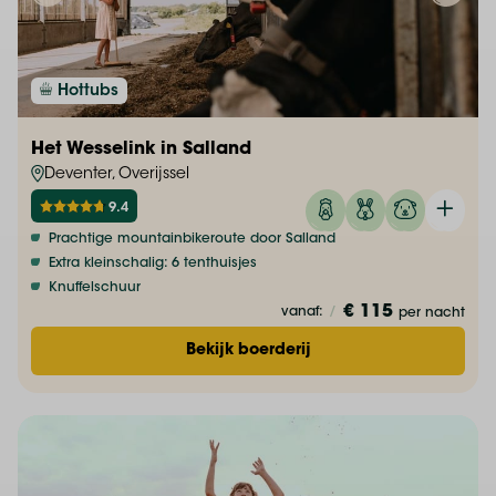
Hottubs
Het Wesselink in Salland
Deventer, Overijssel
9.4
Prachtige mountainbikeroute door Salland
Extra kleinschalig: 6 tenthuisjes
Knuffelschuur
€ 115
vanaf:
/
per nacht
Bekijk boerderij