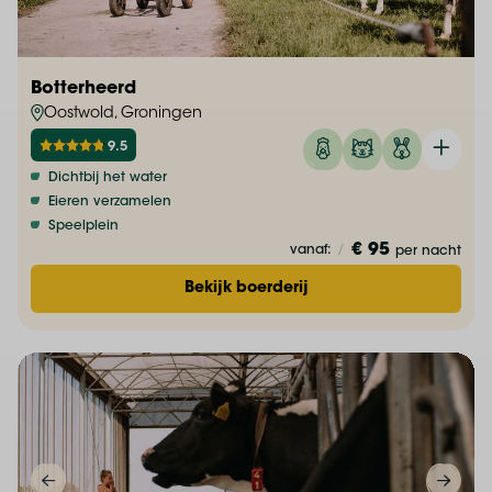
Botterheerd
Oostwold, Groningen
9.5
Dichtbij het water
Eieren verzamelen
Speelplein
€ 95
vanaf:
/
per nacht
Bekijk boerderij