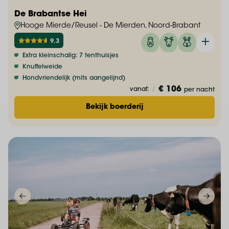
De Brabantse Hei
Hooge Mierde/Reusel - De Mierden, Noord-Brabant
9.3
Extra kleinschalig: 7 tenthuisjes
Knuffelweide
Hondvriendelijk (mits aangelijnd)
€ 106
vanaf:
/
per nacht
Bekijk boerderij