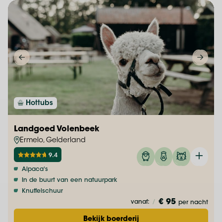
Hottubs
Landgoed Volenbeek
Ermelo, Gelderland
9.4
Alpaca's
In de buurt van een natuurpark
Knuffelschuur
€ 95
vanaf:
/
per nacht
Bekijk boerderij