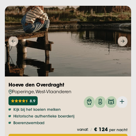
Hoeve den Overdraght
Poperinge, West-Vlaanderen
8.9
Kijk bij het koeien melken
Historische authentieke boerderij
Boerenzwembad
€ 124
vanaf:
/
per nacht