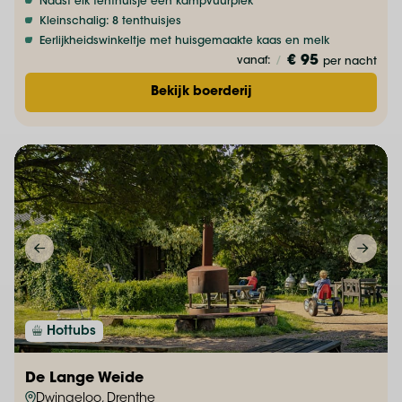
Naast elk tenthuisje een kampvuurplek
Kleinschalig: 8 tenthuisjes
Eerlijkheidswinkeltje met huisgemaakte kaas en melk
€ 95
vanaf:
/
per nacht
Bekijk boerderij
Hottubs
De Lange Weide
Dwingeloo, Drenthe