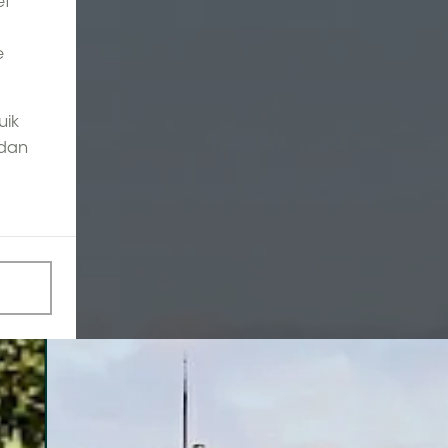
et
e
uik
 dan