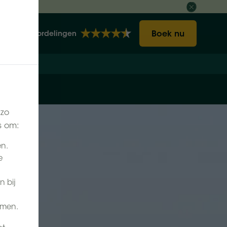
Boek nu
2148 Beoordelingen
 zo
s om:
en.
e
n bij
omen.