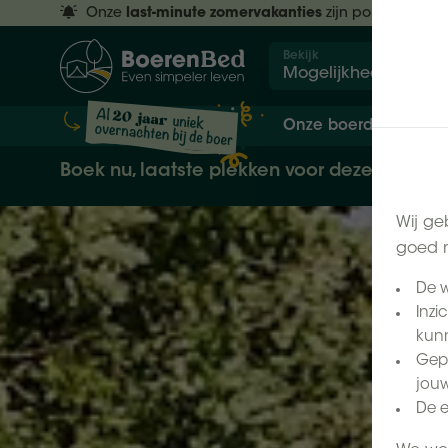
Onze
last-minute zomervakanties
zijn populair.
Res
Bekijk
Mogelijkheden
Onze boerderijen
Boek nu, laatste plekken voor deze zomer
Wij ge
goed m
De w
Inzi
kunn
Gepe
jouw
De e