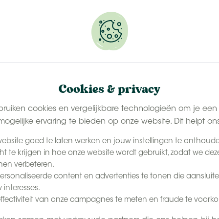
erveer snel jouw plekje.
BE
Contact
Meer
Het Tenthuisje
Ons seizoen
Cookies & privacy
bruiken cookies en vergelijkbare technologieën om je een
ogelijke ervaring te bieden op onze website. Dit helpt on
ebsite goed te laten werken en jouw instellingen te onthoud
cht te krijgen in hoe onze website wordt gebruikt, zodat we dez
en verbeteren.
rsonaliseerde content en advertenties te tonen die aansluite
 interesses.
ffectiviteit van onze campagnes te meten en fraude te voork