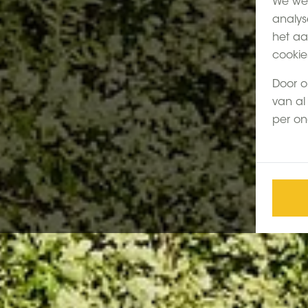
We wer
analys
het aa
cookie
Door o
van al 
per on