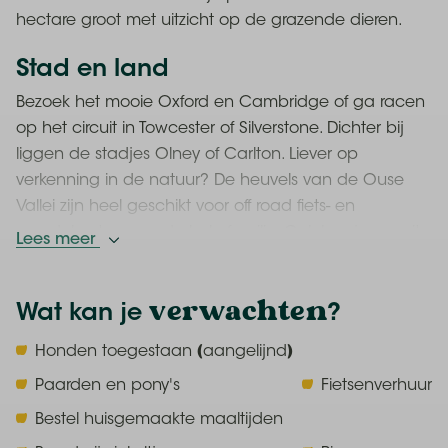
hectare groot met uitzicht op de grazende dieren.
Stad en land
Bezoek het mooie Oxford en Cambridge of ga racen
op het circuit in Towcester of Silverstone. Dichter bij
liggen de stadjes Olney of Carlton. Liever op
verkenning in de natuur? De heuvels van de Ouse
Vallei zijn heel geschikt voor off road fiets- en
wandelroutes voor de hele familie. Ook kan je vanuit
Lees meer
de boerderij prachtig wandelen in het natuurgebied
de Blackwell Hole of een van de andere
verwachten
Wat kan je
?
natuurparken in de omgeving.
Dit doe je
Honden toegestaan (aangelijnd)
op de boerderij
Paarden en pony's
Fietsenverhuur
Er lopen hier heel veel dieren in het rond, een varken,
Bestel huisgemaakte maaltijden
drie boerderijhonden, schapen, dwerggeiten, ezels,