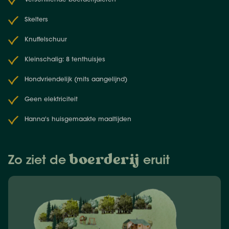
Verschillende boerderijdieren
Skelters
Knuffelschuur
Kleinschalig: 8 tenthuisjes
Hondvriendelijk (mits aangelijnd)
Geen elektriciteit
Hanna's huisgemaakte maaltijden
boerderij
Zo ziet de
eruit