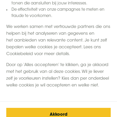
tonen die aansluiten bij jouw interesses.
De effectiviteit van onze campagnes te meten en
fraude te voorkomen.
We werken samen met vertrouwde partners die ons
helpen bij het analyseren van gegevens en
het aanbieden van relevante content. Je kunt zelf
Heb jij al plannen gemaakt voor je familievakantie?
bepalen welke cookies je accepteert. Lees ons
Het belooft een BoerenBed seizoen te worden vol
Cookiebeleid voor meer details.
nieuwe ontmoetingen
en bijzondere
avonturen
.
Gaan jullie naar je favoriete boerderij of naar één
Door op ‘Alles accepteren’ te klikken, ga je akkoord
van onze nieuwe boerderijen? Elke boerderij is uniek
met het gebruik van al deze cookies. Wil je liever
en klaar voor jullie om te ontdekken.
zelf je voorkeuren instellen? Kies dan per onderdeel
welke cookies je wil accepteren en welke niet.
Ontdek de boerderijen
Akkoord
Inclusief privé toilet en douche