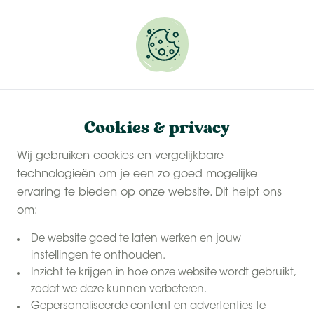
Onze
last-minute zomervakanties
zijn populair.
Reserveer snel jouw plekje.
Logeren bij de boer - kopie
Home
Cookies & privacy
Beleef je volgende
Wij gebruiken cookies en vergelijkbare
familievakantie
BoerenBed
technologieën om je een zo goed mogelijke
bij
ervaring te bieden op onze website. Dit helpt ons
om:
De website goed te laten werken en jouw
instellingen te onthouden.
Inzicht te krijgen in hoe onze website wordt gebruikt,
zodat we deze kunnen verbeteren.
Gepersonaliseerde content en advertenties te