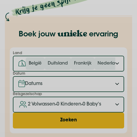
Krijg je geen spijt van!
unieke
Boek jouw
ervaring
Land
België
Duitsland
Frankrijk
Nederland
Datum
Reisgezelschap
2 Volwassen
0 Kinderen
0 Baby's
Zoeken