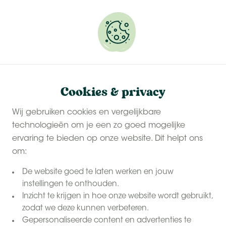
Onze
last-minute zomervakanties
zijn populair.
Reserveer snel jouw plekje.
Last-minutes België
Home
Cookies & privacy
Zomervakantie in België:
Wij gebruiken cookies en vergelijkbare
technologieën om je een zo goed mogelijke
Boek nu voor een
ervaring te bieden op onze website. Dit helpt ons
onvergetelijke zomer
om:
De website goed te laten werken en jouw
instellingen te onthouden.
Inzicht te krijgen in hoe onze website wordt gebruikt,
zodat we deze kunnen verbeteren.
Gepersonaliseerde content en advertenties te