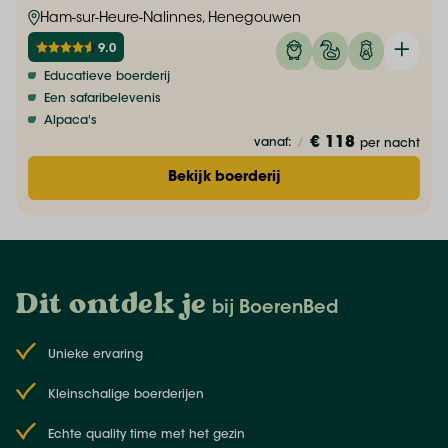
Ham-sur-Heure-Nalinnes, Henegouwen
9.0
Educatieve boerderij
Een safaribelevenis
Alpaca's
€ 118
vanaf:
/
per nacht
Bekijk boerderij
Dit ontdek je
bij BoerenBed
Unieke ervaring
Kleinschalige boerderijen
Echte quality time met het gezin