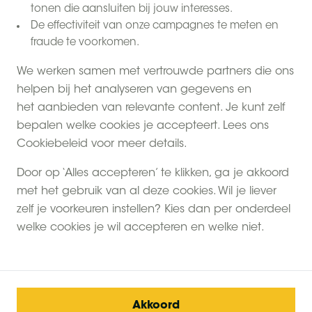
tonen die aansluiten bij jouw interesses.
De effectiviteit van onze campagnes te meten en
fraude te voorkomen.
We werken samen met vertrouwde partners die ons
helpen bij het analyseren van gegevens en
het aanbieden van relevante content. Je kunt zelf
bepalen welke cookies je accepteert. Lees ons
Cookiebeleid voor meer details.
Vier de zomervakantie aan de Belgische kust, of kies
Door op ‘Alles accepteren’ te klikken, ga je akkoord
voor het outdoor gevoel in de Belgische Ardennen.
met het gebruik van al deze cookies. Wil je liever
Op de boerderijen van BoerenBed in België ontsnap
zelf je voorkeuren instellen? Kies dan per onderdeel
je aan het massatoerisme en kom je samen echt tot
welke cookies je wil accepteren en welke niet.
rust.
Liever last-minute naar
Nederland
of
Frankrijk
? Of
bekijk alle boerderijen
van BoerenBed.
Akkoord