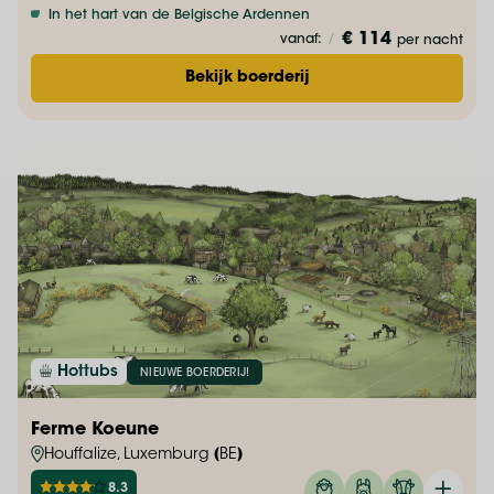
In het hart van de Belgische Ardennen
€ 114
vanaf:
/
per nacht
Bekijk boerderij
Hottubs
NIEUWE BOERDERIJ!
Ferme Koeune
Houffalize, Luxemburg (BE)
8.3