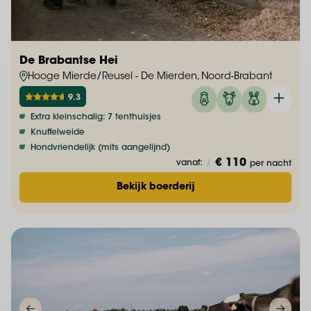
De Brabantse Hei
Hooge Mierde/Reusel - De Mierden, Noord-Brabant
9.3
Extra kleinschalig: 7 tenthuisjes
Knuffelweide
Hondvriendelijk (mits aangelijnd)
€ 110
vanaf:
/
per nacht
Bekijk boerderij