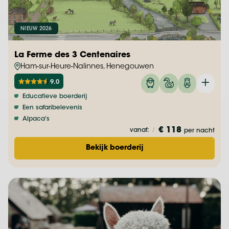
NIEUW 2026
La Ferme des 3 Centenaires
Ham-sur-Heure-Nalinnes, Henegouwen
9.0
Educatieve boerderij
Een safaribelevenis
Alpaca's
€ 118
vanaf:
/
per nacht
Bekijk boerderij