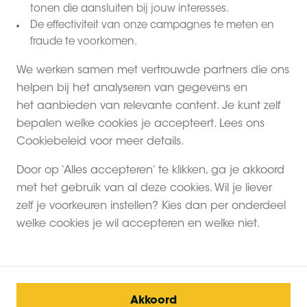
tonen die aansluiten bij jouw interesses.
De effectiviteit van onze campagnes te meten en
fraude te voorkomen.
We werken samen met vertrouwde partners die ons
helpen bij het analyseren van gegevens en
het aanbieden van relevante content. Je kunt zelf
Zoek niet verder! Met A-locaties in Nederland, België,
bepalen welke cookies je accepteert. Lees ons
Duitsland, Frankrijk, Verenigd Koninkrijk (Engeland,
Cookiebeleid voor meer details.
Schotland en Wales) en Zwitserland is er genoeg
Door op ‘Alles accepteren’ te klikken, ga je akkoord
keuze! Er is zeker een locatie beschikbaar voor een
met het gebruik van al deze cookies. Wil je liever
last minute verblijf. Kijk even naar welke boerderij jij
zelf je voorkeuren instellen? Kies dan per onderdeel
het leukste vindt!
welke cookies je wil accepteren en welke niet.
Ontdek de boerderijen
Akkoord