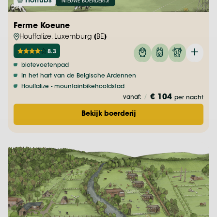
Hottubs
NIEUWE BOERDERIJ!
Ferme Koeune
Houffalize, Luxemburg (BE)
8.3
blotevoetenpad
In het hart van de Belgische Ardennen
Houffalize - mountainbikehoofdstad
€ 104
vanaf:
/
per nacht
Bekijk boerderij