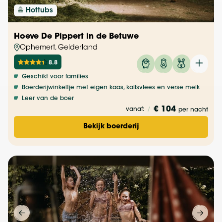
Hottubs
Hoeve De Pippert in de Betuwe
Ophemert, Gelderland
8.8
Geschikt voor families
Boerderijwinkeltje met eigen kaas, kalfsvlees en verse melk
Leer van de boer
€ 104
vanaf:
/
per nacht
Bekijk boerderij