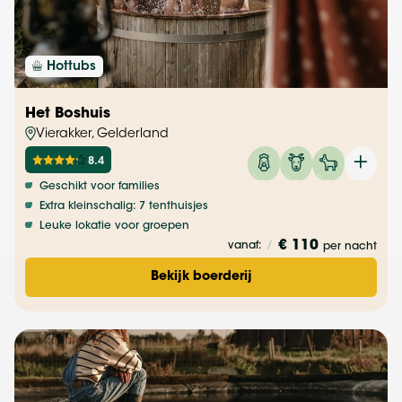
Hottubs
Het Boshuis
Vierakker, Gelderland
8.4
Geschikt voor families
Extra kleinschalig: 7 tenthuisjes
Leuke lokatie voor groepen
€ 110
vanaf:
/
per nacht
Bekijk boerderij