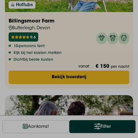
Hottubs
Billingsmoor Farm
Butterleigh, Devon
9.6
10-persoons tent
Kijk bij het koeien melken
Dichtbij beide kusten
€ 150
vanaf:
/
per nacht
Bekijk boerderij
Aankomst
Filter