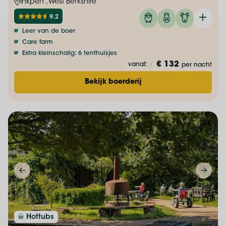
Inkpen , West Berkshire
9.2
Leer van de boer
Care farm
Extra kleinschalig: 6 tenthuisjes
€ 132
vanaf:
/
per nacht
Bekijk boerderij
Hottubs