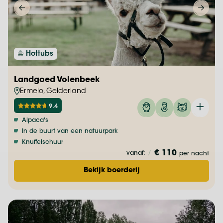
Hottubs
Landgoed Volenbeek
Ermelo, Gelderland
9.4
Alpaca's
In de buurt van een natuurpark
Knuffelschuur
€ 110
vanaf:
/
per nacht
Bekijk boerderij