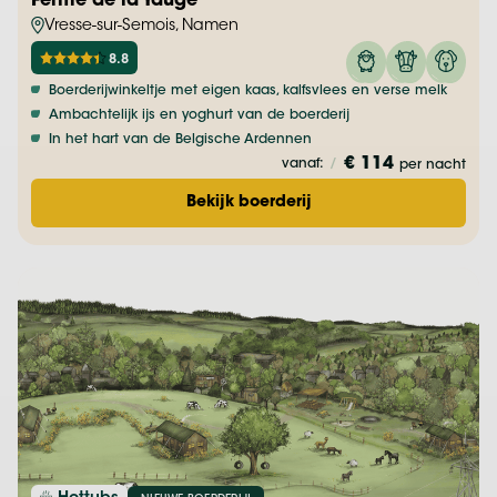
Ferme de la Yauge
Vresse-sur-Semois, Namen
8.8
Boerderijwinkeltje met eigen kaas, kalfsvlees en verse melk
Ambachtelijk ijs en yoghurt van de boerderij
In het hart van de Belgische Ardennen
€ 114
vanaf:
/
per nacht
Bekijk boerderij