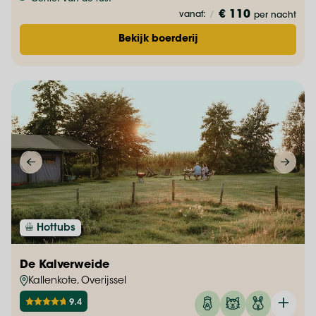
€ 110
vanaf:
/
per nacht
Bekijk boerderij
Hottubs
De Kalverweide
Kallenkote, Overijssel
9.4