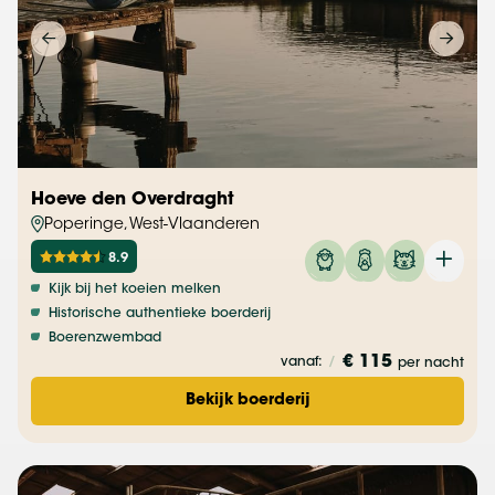
Hoeve den Overdraght
Poperinge, West-Vlaanderen
8.9
Kijk bij het koeien melken
Historische authentieke boerderij
Boerenzwembad
€ 115
vanaf:
/
per nacht
Bekijk boerderij