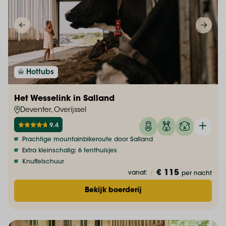
Hottubs
Het Wesselink in Salland
Deventer, Overijssel
9.4
Prachtige mountainbikeroute door Salland
Extra kleinschalig: 6 tenthuisjes
Knuffelschuur
€ 115
vanaf:
/
per nacht
Bekijk boerderij