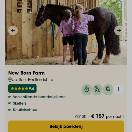
New Barn Farm
carlton, Bedfordshire
9.6
Verschillende boerderijdieren
Skelters
Knuffelschuur
€ 157
vanaf:
/
per nacht
Bekijk boerderij