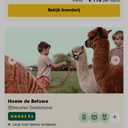
€ 110
vanaf:
/
per nacht
Bekijk boerderij
Hoeve de Betuwe
Dreumel, Gelderland
9.3
Leuk met kleine kinderen