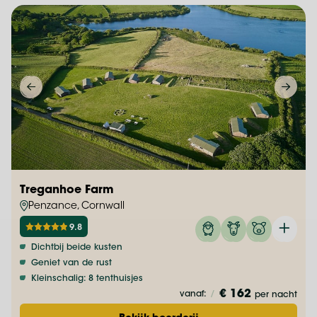
Treganhoe Farm
Penzance, Cornwall
9.8
Dichtbij beide kusten
Geniet van de rust
Kleinschalig: 8 tenthuisjes
€ 162
vanaf:
/
per nacht