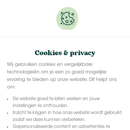
Onze
last-minute zomervakanties
zijn populair.
Reserveer snel jouw plekje.
Lastminutes
Home
Cookies & privacy
last minutes
Beleef
Wij gebruiken cookies en vergelijkbare
bij
technologieën om je een zo goed mogelijke
BoerenBed
ervaring te bieden op onze website. Dit helpt ons
om:
De website goed te laten werken en jouw
instellingen te onthouden.
Inzicht te krijgen in hoe onze website wordt gebruikt,
zodat we deze kunnen verbeteren.
Gepersonaliseerde content en advertenties te