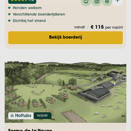
9.2
Honden welkom
Verschillende boerderijdieren
Dichtbij het strand
€ 115
vanaf:
/
per nacht
Bekijk boerderij
Hottubs
NIEUW!