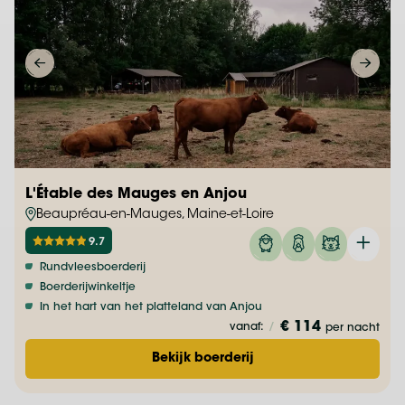
L'Étable des Mauges en Anjou
Beaupréau-en-Mauges, Maine-et-Loire
9.7
Rundvleesboerderij
Boerderijwinkeltje
In het hart van het platteland van Anjou
€ 114
vanaf:
/
per nacht
Bekijk boerderij