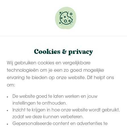
Onze
last-minute zomervakanties
zijn populair.
Reserveer snel jouw plekje.
Samenwerking BoerenBed
Home
Cookies & privacy
contact
Neem
Wij gebruiken cookies en vergelijkbare
op voor een
technologieën om je een zo goed mogelijke
samenwerking
leuke
ervaring te bieden op onze website. Dit helpt ons
om:
De website goed te laten werken en jouw
instellingen te onthouden.
Inzicht te krijgen in hoe onze website wordt gebruikt,
zodat we deze kunnen verbeteren.
Gepersonaliseerde content en advertenties te