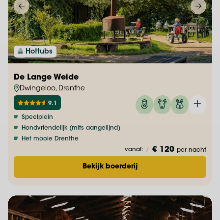
Hottubs
De Lange Weide
Dwingeloo, Drenthe
9.1
Speelplein
Hondvriendelijk (mits aangelijnd)
Het mooie Drenthe
€ 120
vanaf:
/
per nacht
Bekijk boerderij