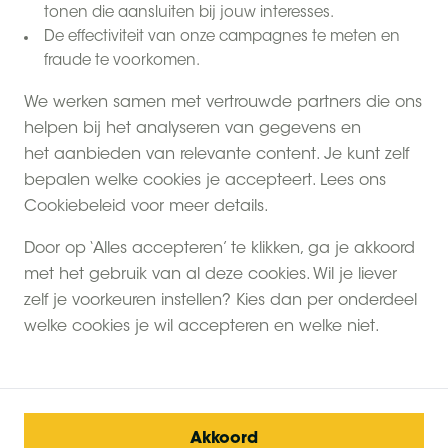
Extra
tonen die aansluiten bij jouw interesses.
juli
De effectiviteit van onze campagnes te meten en
prijzen in
fraude te voorkomen.
We werken samen met vertrouwde partners die ons
Bekijk meer
helpen bij het analyseren van gegevens en
het aanbieden van relevante content. Je kunt zelf
bepalen welke cookies je accepteert. Lees ons
Cookiebeleid voor meer details.
Voordelige prijzen in juli
Door op ‘Alles accepteren’ te klikken, ga je akkoord
Home
met het gebruik van al deze cookies. Wil je liever
zelf je voorkeuren instellen? Kies dan per onderdeel
welke cookies je wil accepteren en welke niet.
Akkoord