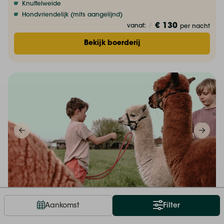
Knuffelweide
Hondvriendelijk (mits aangelijnd)
€ 130
vanaf:
/
per nacht
Bekijk boerderij
Hoeve de Betuwe
Aankomst
Filter
Dreumel, Gelderland