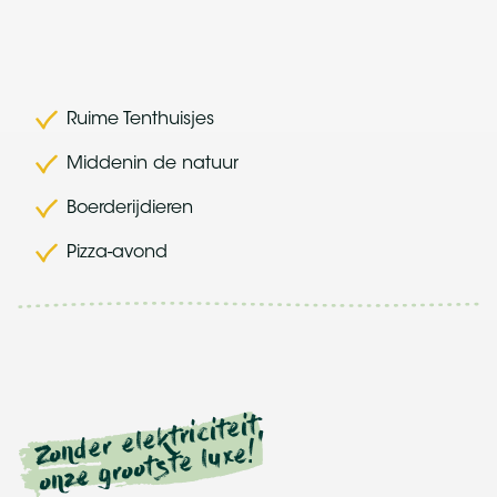
Ruime Tenthuisjes
Middenin de natuur
Boerderijdieren
Pizza-avond
Zonder elektriciteit,
onze grootste luxe!