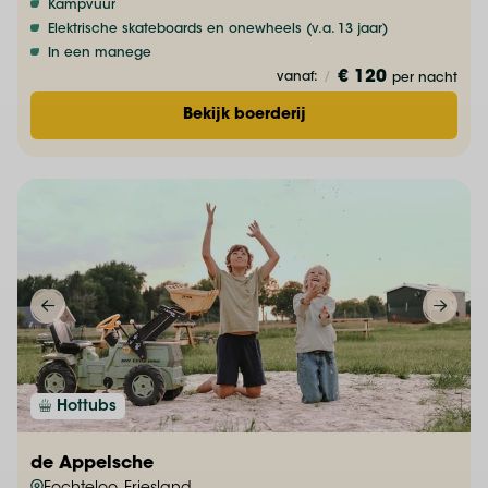
Kampvuur
Elektrische skateboards en onewheels (v.a. 13 jaar)
In een manege
€ 120
vanaf:
/
per nacht
Bekijk boerderij
Hottubs
de Appelsche