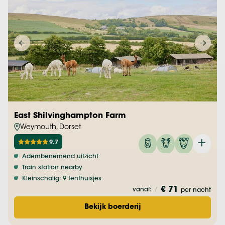
East Shilvinghampton Farm
Weymouth, Dorset
9.7
Adembenemend uitzicht
Train station nearby
Kleinschalig: 9 tenthuisjes
€ 71
vanaf:
/
per nacht
Bekijk boerderij