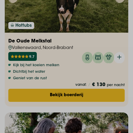
Hottubs
De Oude Melkstal
Valkenswaard, Noord-Brabant
9.7
Kijk bij het koeien melken
Dichtbij het water
Geniet van de rust
€ 130
vanaf:
/
per nacht
Bekijk boerderij