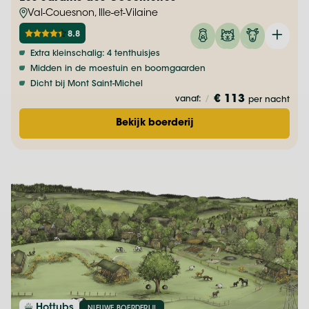
Val-Couesnon, Ille-et-Vilaine
8.8
Extra kleinschalig: 4 tenthuisjes
Midden in de moestuin en boomgaarden
Dicht bij Mont Saint-Michel
€ 113
vanaf:
/
per nacht
Bekijk boerderij
Hottubs
NIEUWE BOERDERIJ!