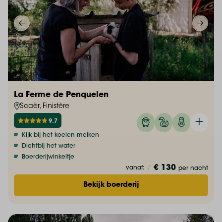
La Ferme de Penquelen
Scaër, Finistère
9.7
Kijk bij het koeien melken
Dichtbij het water
Boerderijwinkeltje
€ 130
vanaf:
/
per nacht
Bekijk boerderij