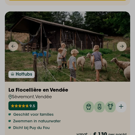
Hottubs
La Flocellière en Vendée
Sèvremont, Vendée
9.5
Geschikt voor families
Zwemmen in natuurwater
Dicht bij Puy du Fou
€ 130
vanaf:
/
per nacht