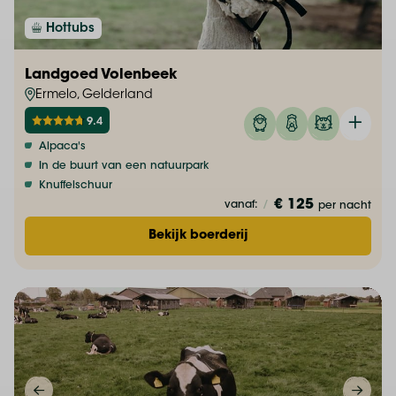
Hottubs
Landgoed Volenbeek
Ermelo, Gelderland
9.4
Alpaca's
In de buurt van een natuurpark
Knuffelschuur
€ 125
vanaf:
/
per nacht
Bekijk boerderij