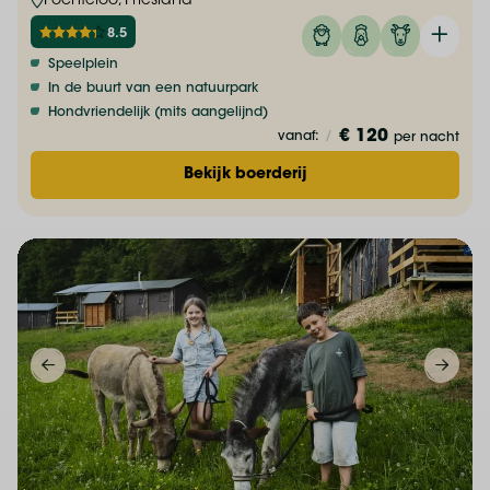
Fochteloo, Friesland
8.5
Speelplein
In de buurt van een natuurpark
Hondvriendelijk (mits aangelijnd)
€ 120
vanaf:
/
per nacht
Bekijk boerderij