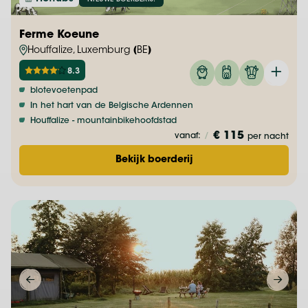
Ferme Koeune
Houffalize, Luxemburg (BE)
8.3
blotevoetenpad
In het hart van de Belgische Ardennen
Houffalize - mountainbikehoofdstad
€ 115
vanaf:
/
per nacht
Bekijk boerderij