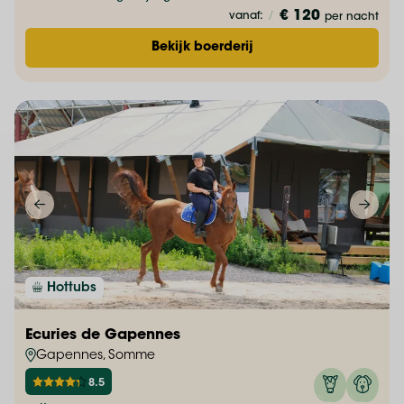
€ 120
vanaf:
/
per nacht
Bekijk boerderij
Hottubs
Ecuries de Gapennes
Gapennes, Somme
8.5