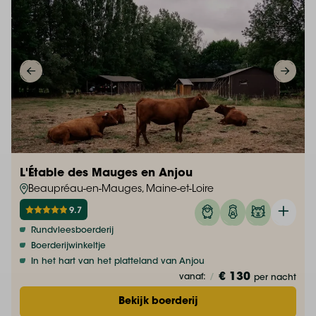
L'Étable des Mauges en Anjou
Beaupréau-en-Mauges, Maine-et-Loire
9.7
Rundvleesboerderij
Boerderijwinkeltje
In het hart van het platteland van Anjou
€ 130
vanaf:
/
per nacht
Bekijk boerderij