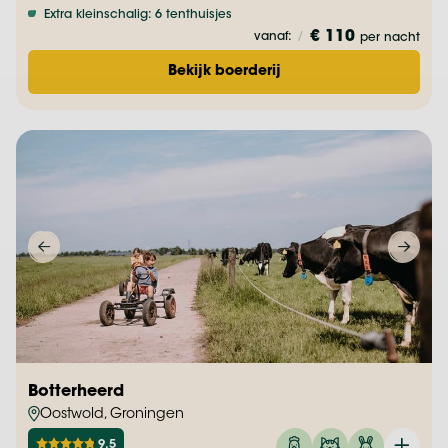
Extra kleinschalig: 6 tenthuisjes
€ 110
vanaf:
/
per nacht
Bekijk boerderij
Botterheerd
Oostwold, Groningen
9.5