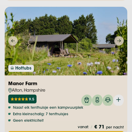
Hottubs
Manor Farm
Alton, Hampshire
9.5
Naast elk tenthuisje een kampvuurplek
Extra kleinschalig: 7 tenthuisjes
Geen elektriciteit
€ 71
vanaf:
/
per nacht