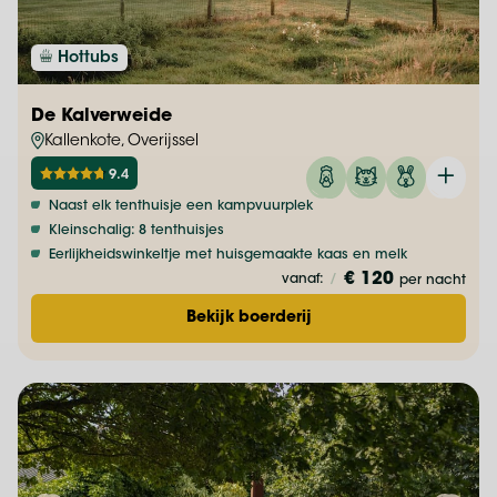
Hottubs
De Kalverweide
Kallenkote, Overijssel
9.4
Naast elk tenthuisje een kampvuurplek
Kleinschalig: 8 tenthuisjes
Eerlijkheidswinkeltje met huisgemaakte kaas en melk
€ 120
vanaf:
/
per nacht
Bekijk boerderij